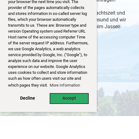
your browser the next time you visit. The
provider of the pages automatically collects
Wir wünschen allen eine schöne Weihnachtszeit und
and stores information in so-called server log
en guete Rutsch ins neue Jahr. Bleibt gesund und wir
files, which your browser automatically
transmits to us. These are: Browser type and
freuen uns, euch auch nächstes Jahr beim Jassen
version Operating system used Referrer URL
begrüßen zu dürfen.
Host name of the accessing computer Time
of the server request IP address. Furthermore,
we use Google Analytics, a web analytics
service provided by Google, Inc. ("Google"), to
analyze such data and improve the user
experience on our website. Google Analytics
uses cookies to collect and store information
such as how often users visit our site and
which pages they visit.
More Information
Decline
Accept