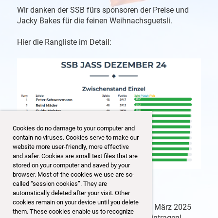
Wir danken der SSB fürs sponsoren der Preise und
Jacky Bakes für die feinen Weihnachsguetsli.
Hier die Rangliste im Detail:
Cookies do no damage to your computer and
contain no viruses. Cookies serve to make our
website more user-friendly, more effective
and safer. Cookies are small text files that are
stored on your computer and saved by your
browser. Most of the cookies we use are so-
called “session cookies”. They are
automatically deleted after your visit. Other
cookies remain on your device until you delete
Das nächste Turnier findet dann am 29. März 2025
them. These cookies enable us to recognize
statt. Bitte schon mal in eurer Agenda eintragen!